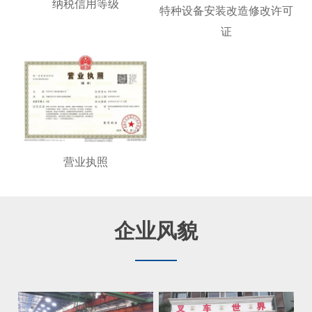
纳税信用等级
特种设备安装改造修改许可
证
营业执照
企业风貌