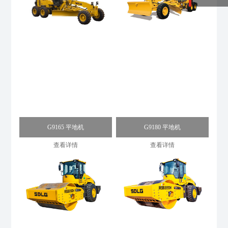
G9165 平地机
G9180 平地机
查看详情
查看详情