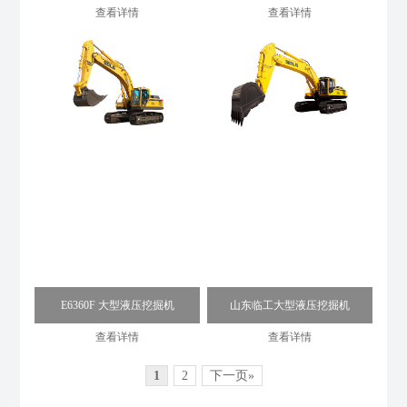
查看详情
查看详情
E6360F 大型液压挖掘机
山东临工大型液压挖掘机
查看详情
查看详情
1
2
下一页»