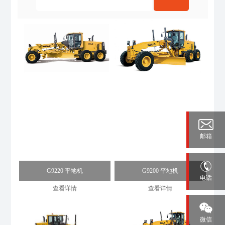
邮箱
G9220 平地机
G9200 平地机
电话
查看详情
查看详情
微信