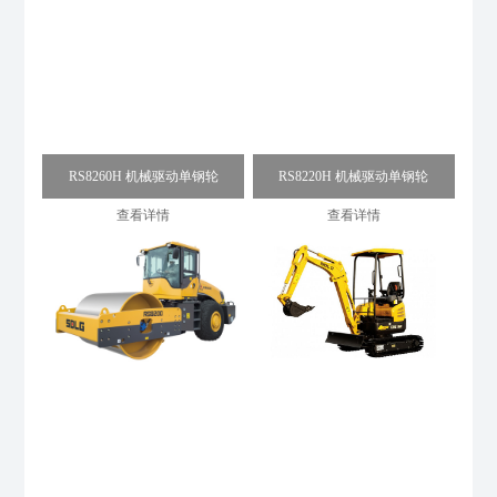
RS8260H 机械驱动单钢轮
RS8220H 机械驱动单钢轮
查看详情
查看详情