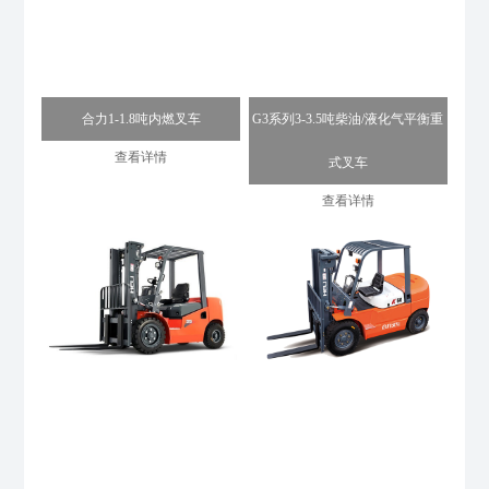
合力1-1.8吨内燃叉车
G3系列3-3.5吨柴油/液化气平衡重
查看详情
式叉车
查看详情