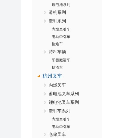
锂电池系列
港机系列
牵引系列
内燃牵引车
电动牵引车
拖炮车
特种车辆
阳极搬运车
扒渣车
杭州叉车
内燃叉车
蓄电池叉车系列
锂电池叉车系列
牵引车系列
内燃牵引车
电动牵引车
仓储叉车