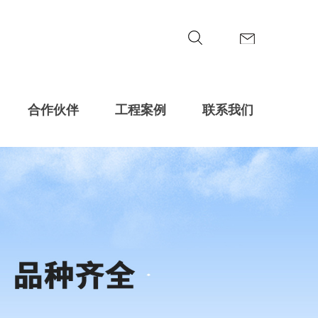
合作伙伴
工程案例
联系我们