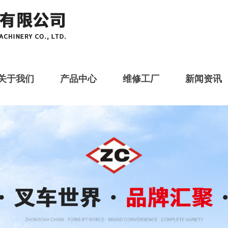
关于我们
产品中心
维修工厂
新闻资讯