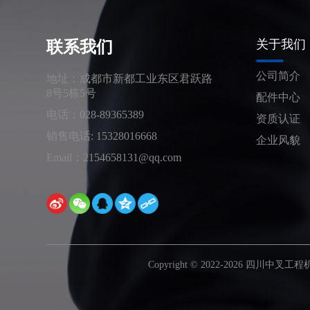
关于我们
联系我们
公司简介
地址：成都市新都工业东区君跃路
8号5栋5号
配件中心
电话：028-89365389
资质认证
销售电话: 15328016668
企业风貌
Email：2154658131@qq.com
Copyright © 2022-
2026 四川中叉工程机械