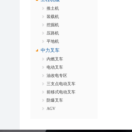
推土机
装载机
挖掘机
压路机
平地机
中力叉车
内燃叉车
电动叉车
油改电专区
三支点电动叉车
前移式电动叉车
防爆叉车
AGV