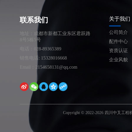
关于我们
联系我们
公司简介
地址：成都市新都工业东区君跃路
8号5栋5号
配件中心
电话：028-89365389
资质认证
销售电话: 15328016668
企业风貌
Email：2154658131@qq.com
Copyright © 2022-
2026 四川中叉工程机械