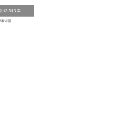
励福5-7吨叉车
查看详情