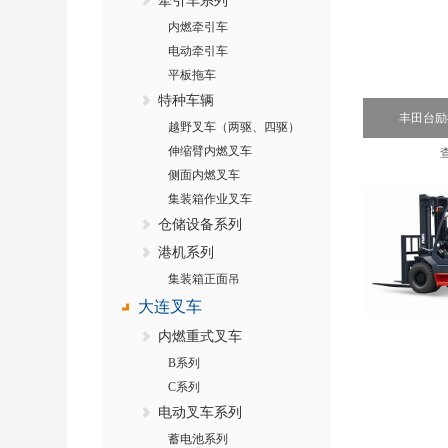
牵引车系列
内燃牵引车
电动牵引车
平板拖车
特种车辆
丰田台励福
越野叉车（两驱、四驱）
伸缩臂内燃叉车
侧面内燃叉车
集装箱作业叉车
仓储设备系列
港机系列
集装箱正面吊
大连叉车
内燃重式叉车
B系列
C系列
电动叉车系列
蓄电池系列